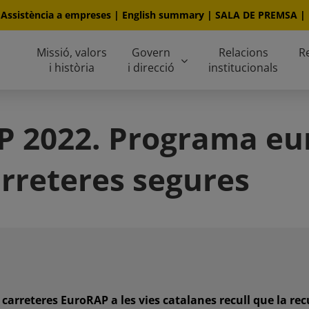
|
Assistència a empreses
|
English summary
|
SALA DE PREMSA
|
Missió, valors
Govern
Relacions
R
i història
i direcció
institucionals
AP 2022. Programa eu
arreteres segures
de carreteres EuroRAP a les vies catalanes recull que la r