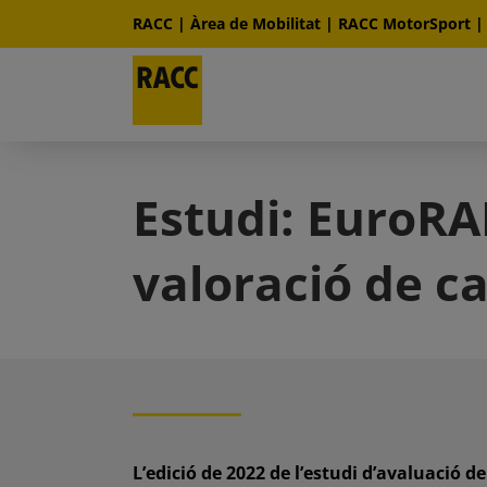
Skip
RACC
|
Àrea de Mobilitat
|
RACC MotorSport
to
content
Estudi: EuroR
valoració de c
L’edició de 2022 de l’estudi d’avaluació 