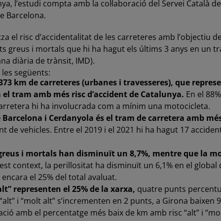
ya, l’estudi compta amb la col·laboració del Servei Català de
de Barcelona.
el risc d’accidentalitat de les carreteres amb l’objectiu de 
greus i mortals que hi ha hagut els últims 3 anys en un t
na diària de trànsit, IMD).
 les següents:
73 km de carreteres (urbanes i travesseres), que represe
 el tram amb més risc d’accident de Catalunya.
En el 88%
carretera hi ha involucrada com a mínim una motocicleta.
e Barcelona i Cerdanyola és el tram de carretera amb més
t de vehicles. Entre el 2019 i el 2021 hi ha hagut 17 acciden
 greus i mortals han disminuït un 8,7%, mentre que la mob
context, la perillositat ha disminuït un 6,1% en el global de
 encara el 25% del total avaluat.
 alt” representen el 25% de la xarxa,
quatre punts percentua
lt” i “molt alt” s’incrementen en 2 punts, a Girona baixen 9
ció amb el percentatge més baix de km amb risc “alt” i “molt