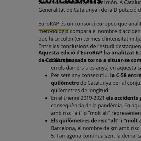
viàries de països d’arreu del món. A Catalun
Generalitat de Catalunya i de la Diputació 
EuroRAP és un consorci europeu que analitza 
metodologia compara el nombre d’accidents 
que hi circulen (en termes d’intensitat mitja
Entre les conclusions de l’estudi destaquen
Aquesta edició d’EuroRAP ha analitzat 6.3
L’Arrabassada torna a situar-se com
de Catalunya.
en els darrers tres anys) en aquesta 
Per setè any consecutiu,
la C-58 entr
quilòmetre
de Catalunya per al conjun
quilòmetres de longitud.
En el trienni 2019-2021
els accidents
conseqüència de la pandèmia. En aquest 
amb risc “alt” o “molt alt” representen
Els quilòmetres de risc “alt” i “molt
Barcelona, el nombre de km amb risc “a
5. Tarragona continua sent la demarca