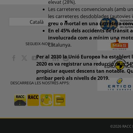
elevat (28%).
Les carreteres convencionals (amb un sol
les carreteres desdoblades (autovies i
Català
greu o mortal en una carretera conv
En el 45% dels accidents de trànsit 
involucrada com a mínim una moto 
SEGUEIX-NOS A:
Catalunya.
Per al 2030 la Unió Europea ha establert 
2020 es va registrar una reducció d’un 5
propiciar aquest descens tan notable. Qu
arribar però als nivells de 2019.
DESCARREGA LES NOSTRES APPS:
©2026 RACC M