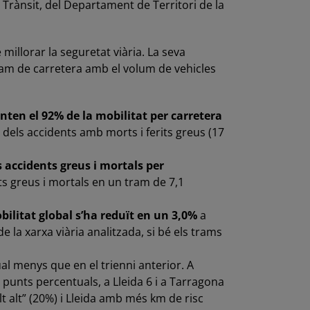
 Trànsit, del Departament de Territori de la
millorar la seguretat viària. La seva
ram de carretera amb el volum de vehicles
nten el 92% de la mobilitat per carretera
 dels accidents amb morts i ferits greus (17
 accidents greus i mortals per
ts greus i mortals en un tram de 7,1
ilitat global s’ha reduït en un 3,0%
a
 la xarxa viària analitzada, si bé els trams
l menys que en el trienni anterior. A
 punts percentuals, a Lleida 6 i a Tarragona
 alt” (20%) i Lleida amb més km de risc