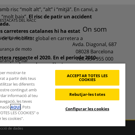
 risc “molt alt”, “alt” i “mitjà”. En canvi, a
 “molt baix”.
El risc de patir un accident
DESTACATS DEL RACC
lada.
On som
es carreteres catalanes hi ha estat
urança de cotxe
de la mobilitat global en carretera a
Avda. Diagonal, 687
urança de moto
08028 Barcelona
tera respecte el 2020. En el període 2010-
Telf. 934 955 000
urança de llar
t provocades per la pandèmia van
Contacte
ortals s’ha tornat a incrementar, sense
urança de viatge
, per mostrar-te
ACCEPTAR TOTES LES
at a partir dels teus
COOKIES
Oficines
tència en patinet
litzar les diferents
 nostre contingut amb
Rebutjar-les totes
rdar informació al teu
vegació, les teves
rmació
AQUÍ
. Pots
Configurar les cookies
 TOTES LES COOKIES” o
r les cookies”.
ecció de dades