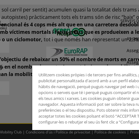
 carril per sentit) acumulen quasi la totalitat dels trams amb
 autopistes) pràcticament tots els trams són de risc “baix” o
SERVEIS 
encional és 4 cops més alt que en una carretera desdob
amb víctimes mortals i ferits greus que es produeixen a l
Asseg
o un ciclomotor,
tot i que només han representat un 2,3% 
Asseg
l’objectiu de rebaixar un 50% el nombre de morts en carre
Asseg
4% en el nombre de morts. Les restriccions a la mobilita
an la mobilitat s’ha recuperat, el nombre de víctimes m
Asseg
Utilitzem cookies pròpies i de tercers per fins analítics
publicitat personalitzada d'acord amb a un perfil elabor
Assis
hàbits de navegació, perquè puguis navegar pel web i uti
opcions o serveis que té i perquè puguis compartir el
els teus amics i xarxes. Les cookies puguin obtenir gua
navegador. Aquesta informació pot ser sobre la teva na
preferències o el teu dispositiu. Pots obtenir més info
acceptar totes les cookies polsant el botó “ACCEPTAR
configurar-les o rebutjar el seu ús fent clic a “Configura
obility Club |
Condicions d'ús i Política de privacitat
|
Política de cookies
|
Prot