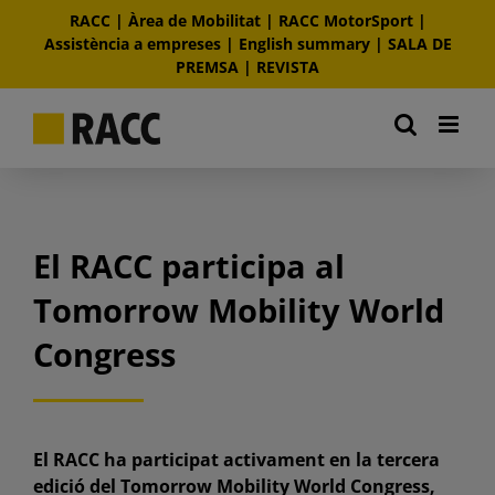
Skip
RACC
|
Àrea de Mobilitat
|
RACC MotorSport
|
to
Assistència a empreses
|
English summary
|
SALA DE
content
PREMSA
|
REVISTA
El RACC participa al
Tomorrow Mobility World
Congress
El RACC ha participat activament en la tercera
edició del Tomorrow Mobility World Congress,