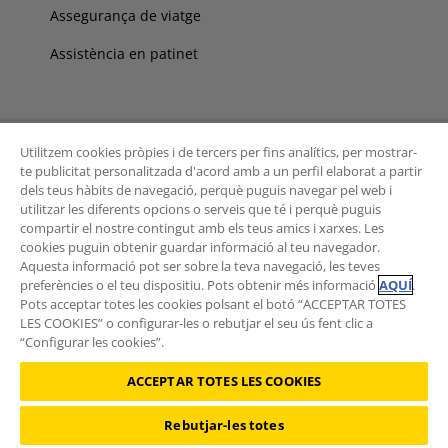
Assegurança de viatge
Assistència en patinet
On som
Utilitzem cookies pròpies i de tercers per fins analítics, per mostrar-
te publicitat personalitzada d'acord amb a un perfil elaborat a partir
Avda. Diagonal, 687
dels teus hàbits de navegació, perquè puguis navegar pel web i
utilitzar les diferents opcions o serveis que té i perquè puguis
08028 Barcelona
compartir el nostre contingut amb els teus amics i xarxes. Les
Telf. 934 955 000
cookies puguin obtenir guardar informació al teu navegador.
Aquesta informació pot ser sobre la teva navegació, les teves
Contacte
preferències o el teu dispositiu. Pots obtenir més informació
AQUÍ
.
Pots acceptar totes les cookies polsant el botó “ACCEPTAR TOTES
Oficines
LES COOKIES” o configurar-les o rebutjar el seu ús fent clic a
“Configurar les cookies”.
ACCEPTAR TOTES LES COOKIES
Rebutjar-les totes