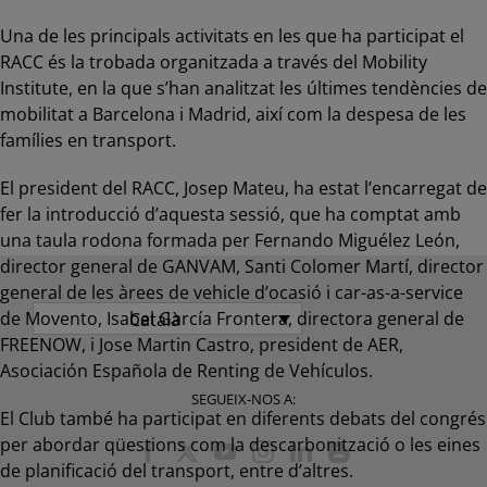
Una de les principals activitats en les que ha participat el
RACC és la trobada organitzada a través del Mobility
Institute, en la que s’han analitzat les últimes tendències de
mobilitat a Barcelona i Madrid, així com la despesa de les
famílies en transport.
El president del RACC, Josep Mateu, ha estat l’encarregat de
fer la introducció d’aquesta sessió, que ha comptat amb
una taula rodona formada per Fernando Miguélez León,
director general de GANVAM, Santi Colomer Martí, director
general de les àrees de vehicle d’ocasió i car-as-a-service
de Movento, Isabel García Frontera, directora general de
Català
FREENOW, i Jose Martin Castro, president de AER,
Asociación Española de Renting de Vehículos.
SEGUEIX-NOS A:
El Club també ha participat en diferents debats del congrés
per abordar qüestions com la descarbonització o les eines
de planificació del transport, entre d’altres.