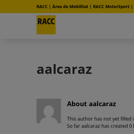
Skip
RACC
|
Àrea de Mobilitat
|
RACC MotorSport
to
content
aalcaraz
About
aalcaraz
This author has not yet filled i
So far aalcaraz has created 0 