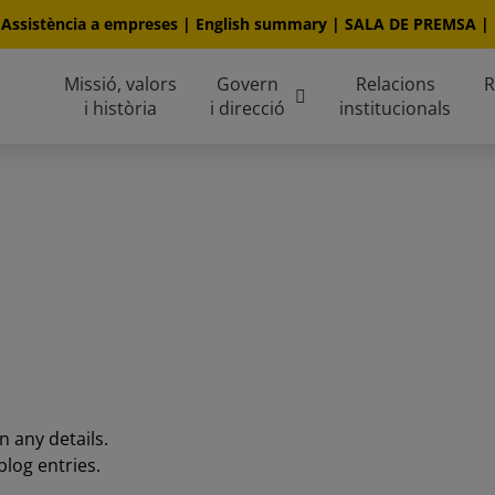
|
Assistència a empreses
|
English summary
|
SALA DE PREMSA
|
Missió, valors
Govern
Relacions
R
i història
i direcció
institucionals
n any details.
blog entries.