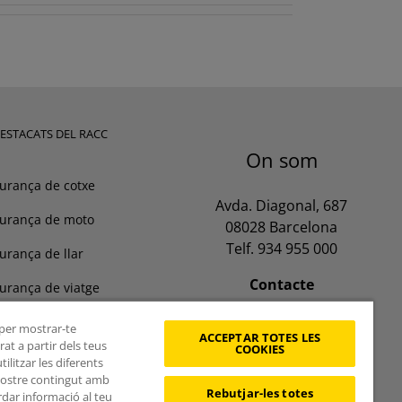
DESTACATS DEL RACC
On som
urança de cotxe
Avda. Diagonal, 687
urança de moto
08028 Barcelona
Telf. 934 955 000
urança de llar
Contacte
urança de viatge
Oficines
tència en patinet
, per mostrar-te
ACCEPTAR TOTES LES
at a partir dels teus
COOKIES
litzar les diferents
 nostre contingut amb
Rebutjar-les totes
rdar informació al teu