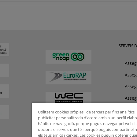
SERVEIS 
Asseg
Asseg
Asseg
Asseg
Assis
Utilitzem cookies pròpies i de tercers per fins analítics
publicitat personalitzada d'acord amb a un perfil elabor
hàbits de navegació, perquè puguis navegar pel web i uti
opcions o serveis que té i perquè puguis compartir el
els teus amics i xarxes. Les cookies puguin obtenir gua